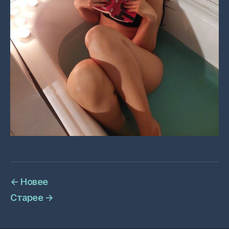
←
Новее
Старее
→