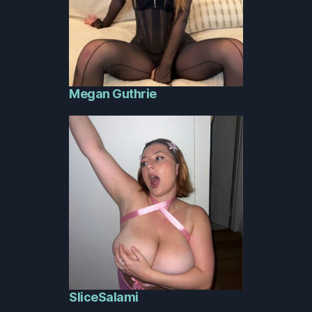
Megan Guthrie
SliceSalami