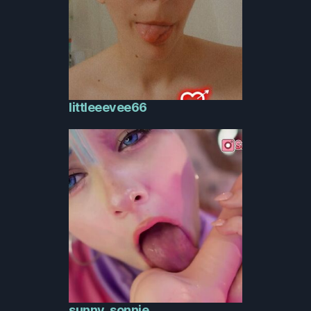
littleeevee66
sunny_sonnie