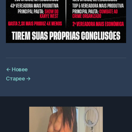
←
Новее
Старее
→