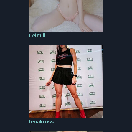
Leimlii
lenakross