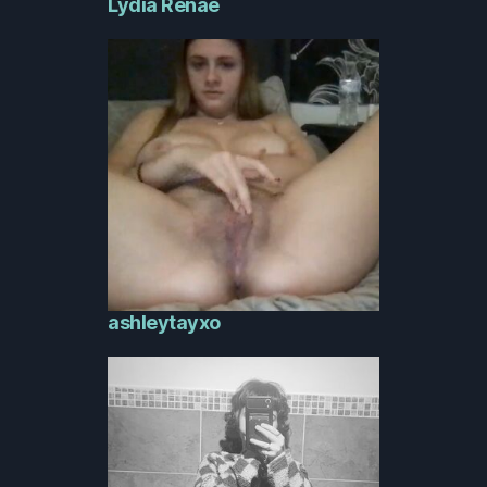
Lydia Renae
ashleytayxo