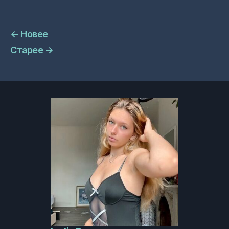
←
Новее
Старее
→