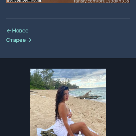
←
Новее
Старее
→