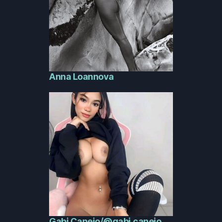
Anna Loannova
Gabi Canejo/@gabi.canejo