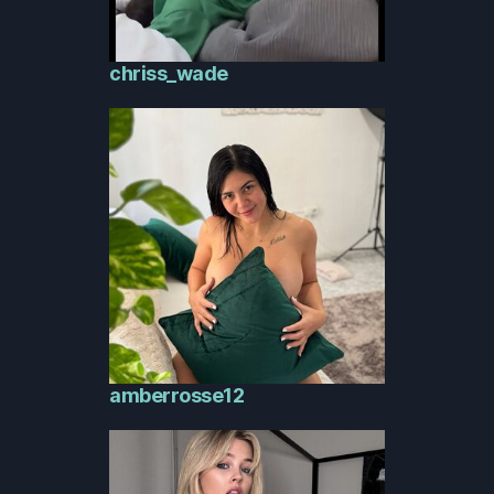
chriss_wade
amberrosse12