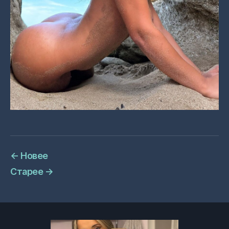
←
Новее
Старее
→