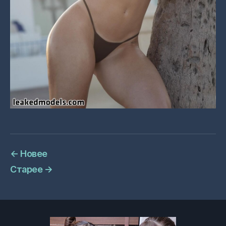
←
Новее
Старее
→