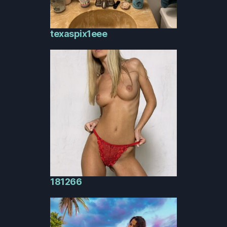
texaspix1eee
181266