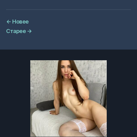
←
Новее
Старее
→