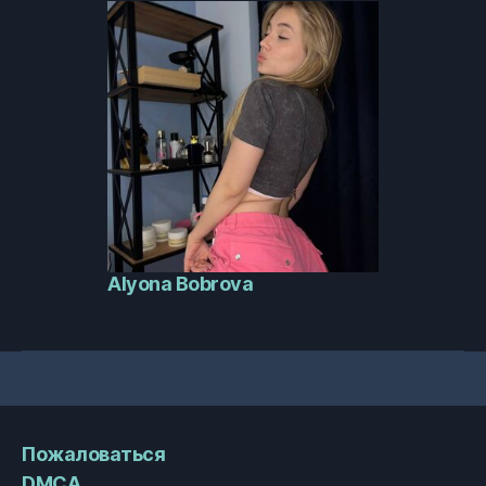
Alyona Bobrova
Пожаловаться
DMCA