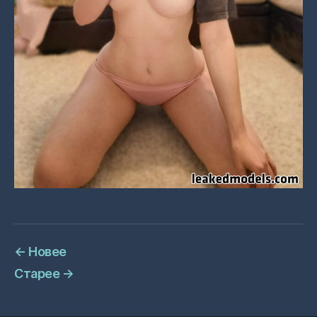
←
Новее
Старее
→