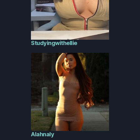
Studyingwithellie
Alahnaly