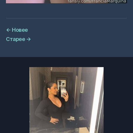
←
Новее
Старее
→