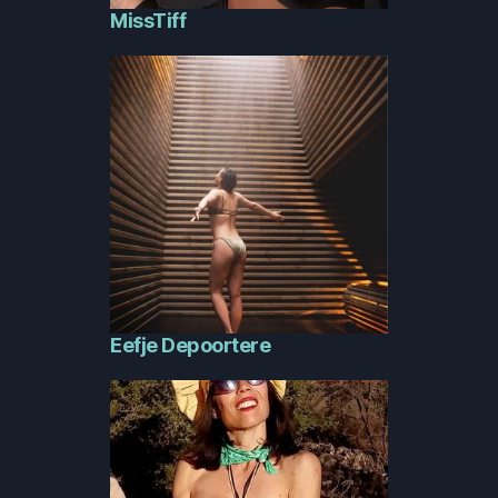
MissTiff
Eefje Depoortere