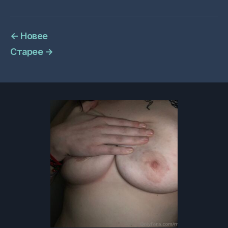
←
Новее
Старее
→