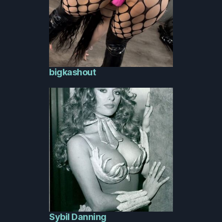
bigkashout
Sybil Danning