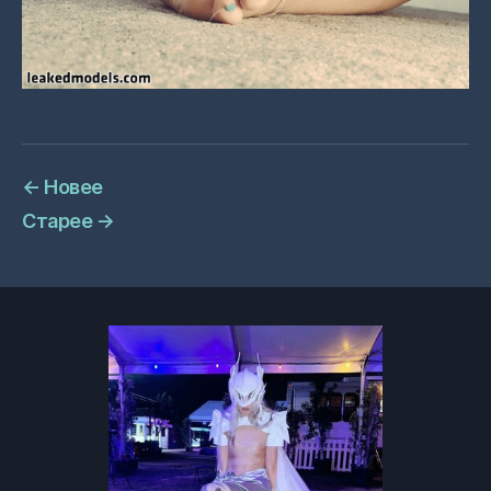
←
Новее
Старее
→