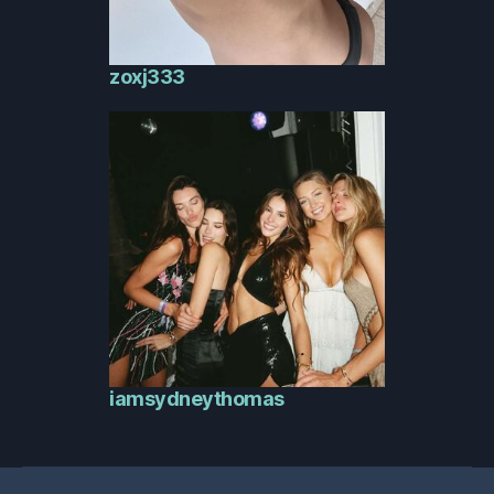
zoxj333
iamsydneythomas