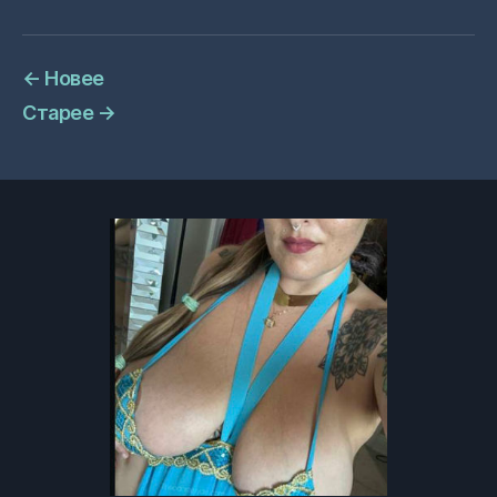
←
Новее
Старее
→