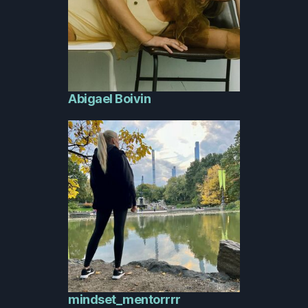
Abigael Boivin
mindset_mentorrrr