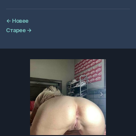
←
Новее
Старее
→