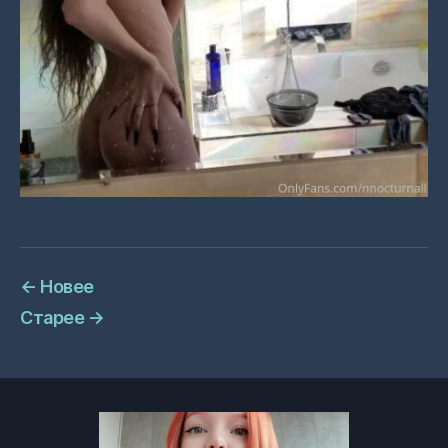
←
Новее
Старее
→