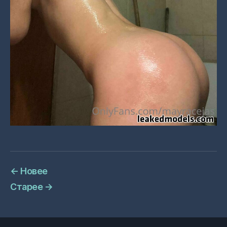
←
Новее
Старее
→