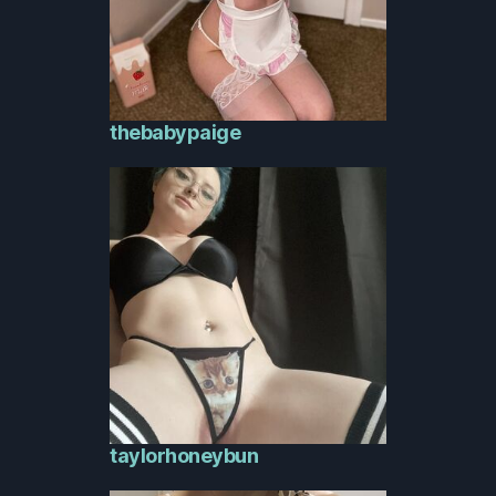
thebabypaige
taylorhoneybun