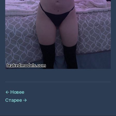
←
Новее
Старее
→