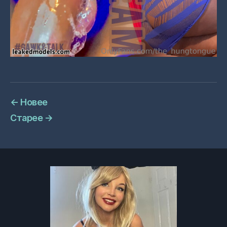
←
Новее
Старее
→