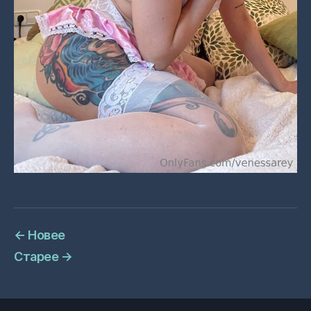
←
Новее
Старее
→