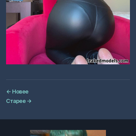
←
Новее
Старее
→