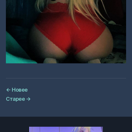
←
Новее
Старее
→