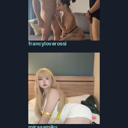
francyloverossi
miraaamiku