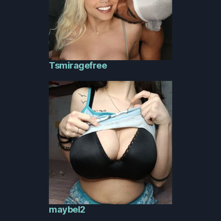
Tsmiragefree
maybel2