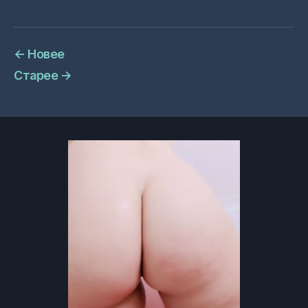
←
Новее
Старее
→