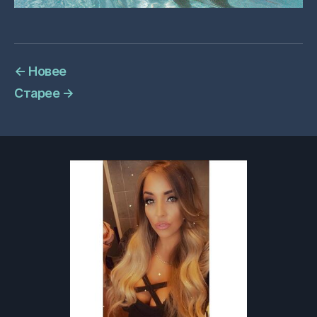
←
Новее
Старее
→