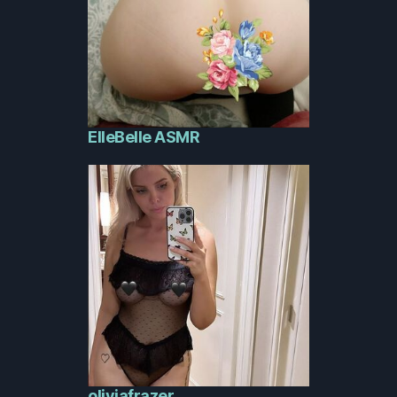
ElleBelle ASMR
oliviafrazer