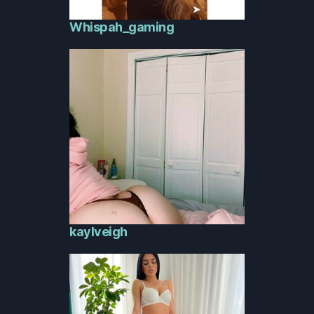
Whispah_gaming
kaylveigh