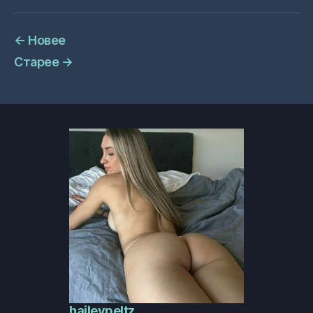
←
Новее
Старее
→
haileypeltz