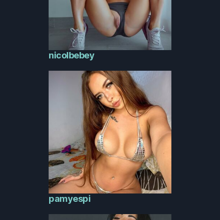
nicolbebey
pamyespi