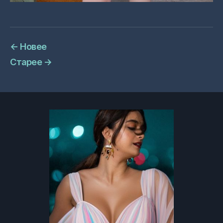
←
Новее
Старее
→