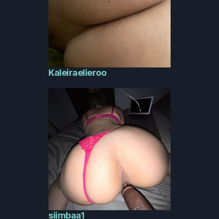
Kaleiraelieroo
siimbaa1