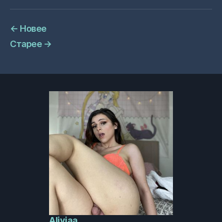
←
Новее
Старее
→
Aliviaa