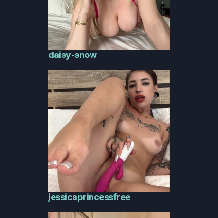
daisy-snow
jessicaprincessfree