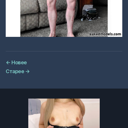
←
Новее
Старее
→