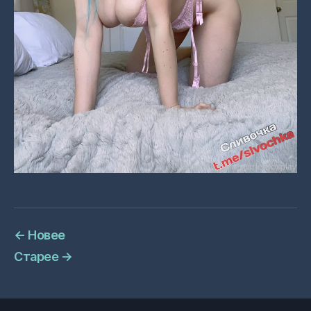
←
Новее
Старее
→