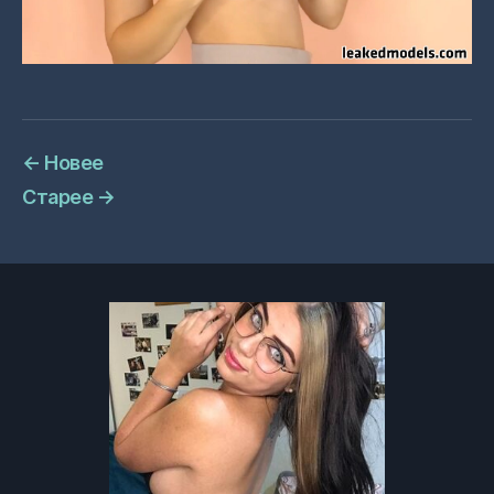
←
Новее
Старее
→