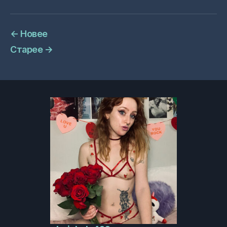
←
Новее
Старее
→