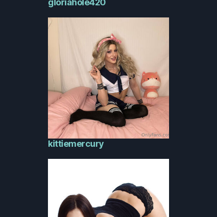
gloriahole420
kittiemercury